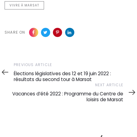
VIVRE À MARSAT
SHARE ON
Previous
PREVIOUS ARTICLE
Article
Élections législatives des 12 et 19 juin 2022 :
résultats du second tour à Marsat
Next
NEXT ARTICLE
Article
Vacances d’été 2022 : Programme du Centre de
loisirs de Marsat