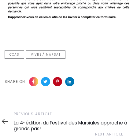
CCAS
VIVRE À MARSAT
SHARE ON
Previous
PREVIOUS ARTICLE
Article
La 4ᵉ édition du Festival des Marsiales approche à
grands pas !
Next
NEXT ARTICLE