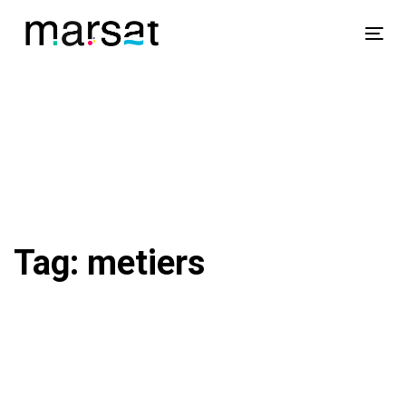
Skip
Skip
links
to
Tog
primary
nav
navigation
Skip
to
content
Tag: metiers